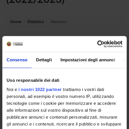
Home
Didattica
Seminari
Non è stato trovato alcun seminario relativo
all'insegnamento Argomentazione, informazione e
semiotica multimediale (m).
Consenso
Dettagli
Impostazioni degli annunci
In
OFFERTA FORMATIVA
Uso responsabile dei dati
Noi e
i nostri 1022 partner
trattiamo i vostri dati
CORSI DI STUDIO
personali, ad esempio il vostro numero IP, utilizzando
DOTTORATI DI RICERCA E FORMAZIONE
tecnologie come i cookie per memorizzare e accedere
SUPERIORE
alle informazioni sul vostro dispositivo al fine di
pubblicare annunci e contenuti personalizzati, misurare
Contatti
gli annunci e i contenuti, ricercare il pubblico e sviluppare