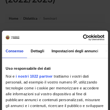
Home
Didattica
Seminari
Non è stato trovato alcun seminario relativo
all'insegnamento Laboratorio teatrale “Shake Shakespeare
up: adapting and staging".
Consenso
Dettagli
Impostazioni degli annunci
In
OFFERTA FORMATIVA
Uso responsabile dei dati
Noi e
i nostri 1022 partner
trattiamo i vostri dati
CORSI DI STUDIO
personali, ad esempio il vostro numero IP, utilizzando
DOTTORATI DI RICERCA E FORMAZIONE
tecnologie come i cookie per memorizzare e accedere
SUPERIORE
alle informazioni sul vostro dispositivo al fine di
pubblicare annunci e contenuti personalizzati, misurare
Contatti
gli annunci e i contenuti, ricercare il pubblico e sviluppare