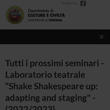
Segui su
Toggl
Tutti i prossimi seminari -
Laboratorio teatrale
“Shake Shakespeare up:
adapting and staging" -
(2022/2023)