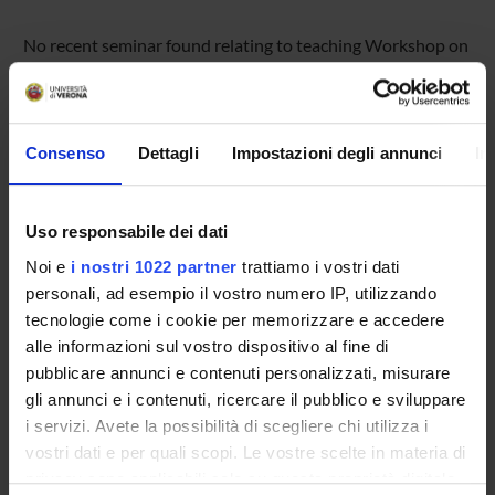
No recent seminar found relating to teaching Workshop on
digital publishing.
Consenso
Dettagli
Impostazioni degli annunci
In
STUDYING
COURSES
Uso responsabile dei dati
PHD PROGRAMMES AND POSTGRADUATE
Noi e
i nostri 1022 partner
trattiamo i vostri dati
TRAINING
personali, ad esempio il vostro numero IP, utilizzando
tecnologie come i cookie per memorizzare e accedere
Contacts
alle informazioni sul vostro dispositivo al fine di
pubblicare annunci e contenuti personalizzati, misurare
People
gli annunci e i contenuti, ricercare il pubblico e sviluppare
Places
i servizi. Avete la possibilità di scegliere chi utilizza i
Calendar
vostri dati e per quali scopi. Le vostre scelte in materia di
privacy sono applicabili solo su questa proprietà digitale