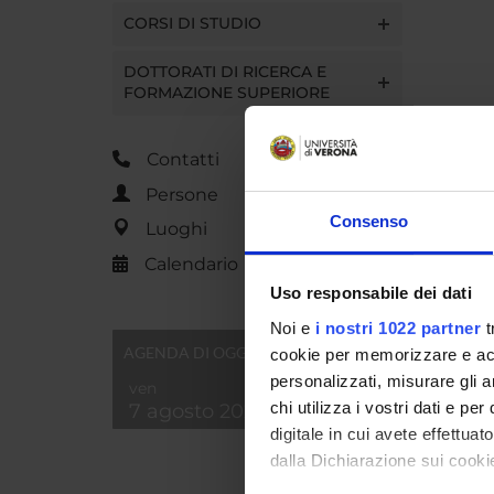
CORSI DI STUDIO
DOTTORATI DI RICERCA E
FORMAZIONE SUPERIORE
Contatti
Persone
Consenso
Luoghi
Calendario
Uso responsabile dei dati
Noi e
i nostri 1022 partner
t
AGENDA DI OGGI
cookie per memorizzare e acce
personalizzati, misurare gli an
ven
chi utilizza i vostri dati e pe
7 agosto 2026
digitale in cui avete effettua
dalla Dichiarazione sui cookie