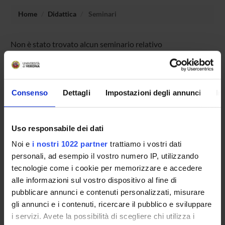
Home
Didattica
Seminari
Non è stato trovato alcun seminario relativo
all'insegnamento Geografia dell'ambiente e del paesaggio
(i+p).
Consenso
Dettagli
Impostazioni degli annunci
In
OFFERTA FORMATIVA
Uso responsabile dei dati
CORSI DI STUDIO
Noi e
i nostri 1022 partner
trattiamo i vostri dati
DOTTORATI DI RICERCA E FORMAZIONE
personali, ad esempio il vostro numero IP, utilizzando
SUPERIORE
tecnologie come i cookie per memorizzare e accedere
alle informazioni sul vostro dispositivo al fine di
Contatti
pubblicare annunci e contenuti personalizzati, misurare
gli annunci e i contenuti, ricercare il pubblico e sviluppare
Persone
i servizi. Avete la possibilità di scegliere chi utilizza i
Luoghi