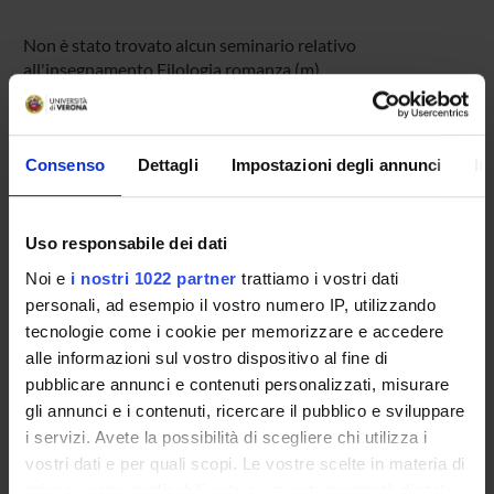
Non è stato trovato alcun seminario relativo
all'insegnamento Filologia romanza (m).
Consenso
Dettagli
Impostazioni degli annunci
In
OFFERTA FORMATIVA
CORSI DI STUDIO
Uso responsabile dei dati
DOTTORATI DI RICERCA E FORMAZIONE
Noi e
i nostri 1022 partner
trattiamo i vostri dati
SUPERIORE
personali, ad esempio il vostro numero IP, utilizzando
tecnologie come i cookie per memorizzare e accedere
Contatti
alle informazioni sul vostro dispositivo al fine di
Persone
pubblicare annunci e contenuti personalizzati, misurare
Luoghi
gli annunci e i contenuti, ricercare il pubblico e sviluppare
i servizi. Avete la possibilità di scegliere chi utilizza i
Calendario
vostri dati e per quali scopi. Le vostre scelte in materia di
privacy sono applicabili solo su questa proprietà digitale