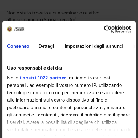
Non è stato trovato alcun seminario relativo
all'insegnamento Storia greca (m).
Consenso
Dettagli
Impostazioni degli annunci
In
OFFERTA FORMATIVA
CORSI DI STUDIO
Uso responsabile dei dati
DOTTORATI DI RICERCA E FORMAZIONE
Noi e
i nostri 1022 partner
trattiamo i vostri dati
SUPERIORE
personali, ad esempio il vostro numero IP, utilizzando
tecnologie come i cookie per memorizzare e accedere
Contatti
alle informazioni sul vostro dispositivo al fine di
Persone
pubblicare annunci e contenuti personalizzati, misurare
Luoghi
gli annunci e i contenuti, ricercare il pubblico e sviluppare
i servizi. Avete la possibilità di scegliere chi utilizza i
Calendario
vostri dati e per quali scopi. Le vostre scelte in materia di
privacy sono applicabili solo su questa proprietà digitale