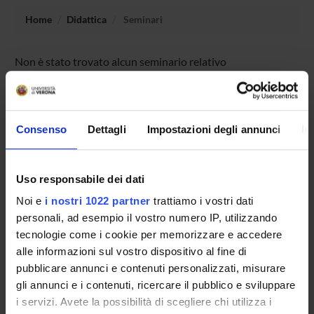
Home
Didattica
Seminari
Non è stato trovato alcun seminario relativo
all'insegnamento Informatica e produzione multimediale
(m).
Consenso
Dettagli
Impostazioni degli annunci
In
OFFERTA FORMATIVA
Uso responsabile dei dati
CORSI DI STUDIO
Noi e
i nostri 1022 partner
trattiamo i vostri dati
DOTTORATI DI RICERCA E FORMAZIONE
personali, ad esempio il vostro numero IP, utilizzando
SUPERIORE
tecnologie come i cookie per memorizzare e accedere
alle informazioni sul vostro dispositivo al fine di
Contatti
pubblicare annunci e contenuti personalizzati, misurare
gli annunci e i contenuti, ricercare il pubblico e sviluppare
Persone
i servizi. Avete la possibilità di scegliere chi utilizza i
Luoghi