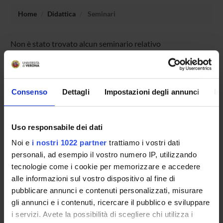
Home
Didattica
Seminari
Non è stato trovato alcun seminario relativo
all'insegnamento Geografia dell'ambiente e del paesaggio
(i+p).
Consenso
Dettagli
Impostazioni degli annunci
In
OFFERTA FORMATIVA
Uso responsabile dei dati
CORSI DI STUDIO
Noi e
i nostri 1022 partner
trattiamo i vostri dati
DOTTORATI DI RICERCA E FORMAZIONE
personali, ad esempio il vostro numero IP, utilizzando
SUPERIORE
tecnologie come i cookie per memorizzare e accedere
alle informazioni sul vostro dispositivo al fine di
Contatti
pubblicare annunci e contenuti personalizzati, misurare
gli annunci e i contenuti, ricercare il pubblico e sviluppare
Persone
i servizi. Avete la possibilità di scegliere chi utilizza i
Luoghi