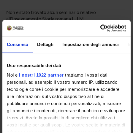
Non è stato trovato alcun seminario relativo
all'insegnamento Storia romana I - LM.
Consenso
Dettagli
Impostazioni degli annunci
In
OFFERTA FORMATIVA
CORSI DI STUDIO
Uso responsabile dei dati
DOTTORATI DI RICERCA E FORMAZIONE
Noi e
i nostri 1022 partner
trattiamo i vostri dati
SUPERIORE
personali, ad esempio il vostro numero IP, utilizzando
tecnologie come i cookie per memorizzare e accedere
Contatti
alle informazioni sul vostro dispositivo al fine di
Persone
pubblicare annunci e contenuti personalizzati, misurare
Luoghi
gli annunci e i contenuti, ricercare il pubblico e sviluppare
i servizi. Avete la possibilità di scegliere chi utilizza i
Calendario
vostri dati e per quali scopi. Le vostre scelte in materia di
privacy sono applicabili solo su questa proprietà digitale