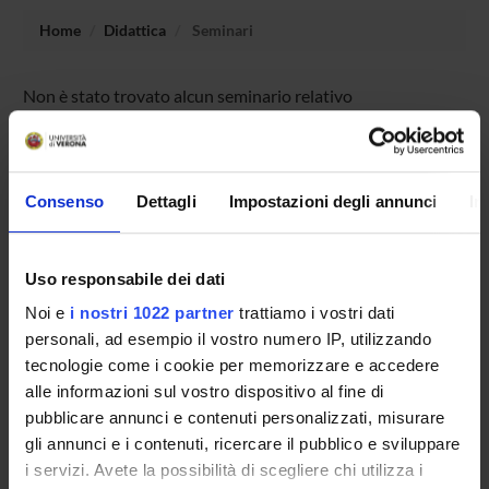
Home
Didattica
Seminari
Non è stato trovato alcun seminario relativo
all'insegnamento Storia della critica d'arte e della
letteratura artistica.
Consenso
Dettagli
Impostazioni degli annunci
In
OFFERTA FORMATIVA
Uso responsabile dei dati
CORSI DI STUDIO
Noi e
i nostri 1022 partner
trattiamo i vostri dati
DOTTORATI DI RICERCA E FORMAZIONE
personali, ad esempio il vostro numero IP, utilizzando
SUPERIORE
tecnologie come i cookie per memorizzare e accedere
alle informazioni sul vostro dispositivo al fine di
Contatti
pubblicare annunci e contenuti personalizzati, misurare
gli annunci e i contenuti, ricercare il pubblico e sviluppare
Persone
i servizi. Avete la possibilità di scegliere chi utilizza i
Luoghi