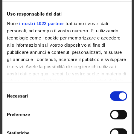
Salvade' Anna Maria
Uso responsabile dei dati
Professore associato
Noi e
i nostri 1022 partner
trattiamo i vostri dati
Sandrini Giuseppe
personali, ad esempio il vostro numero IP, utilizzando
Professore ordinario
tecnologie come i cookie per memorizzare e accedere
Soldani Arnaldo
alle informazioni sul vostro dispositivo al fine di
Professore ordinario
pubblicare annunci e contenuti personalizzati, misurare
gli annunci e i contenuti, ricercare il pubblico e sviluppare
Vender Maria
Professore associato
i servizi. Avete la possibilità di scegliere chi utilizza i
vostri dati e per quali scopi. Le vostre scelte in materia di
Viola Corrado
privacy sono applicabili solo su questa proprietà digitale
Professore ordinario
in cui avete effettuato le vostre scelte. È possibile
Selezione
Zangrandi Alessandra
modificare o revocare il proprio consenso in qualsiasi
Necessari
del
Professore associato
momento dalla Dichiarazione sui cookie o facendo clic
consenso
sull'icona di attivazione della privacy.
Preferenze
Con il tuo consenso, vorremmo anche:
raccogliere informazioni sulla tua posizione
Statistiche