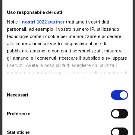
INCARICHI
Uso responsabile dei dati
Noi e
i nostri 1022 partner
trattiamo i vostri dati
personali, ad esempio il vostro numero IP, utilizzando
ORGANIZZAZIONE
tecnologie come i cookie per memorizzare e accedere
alle informazioni sul vostro dispositivo al fine di
GOVERNANCE
pubblicare annunci e contenuti personalizzati, misurare
gli annunci e i contenuti, ricercare il pubblico e sviluppare
COMMISSIONI
i servizi. Avete la possibilità di scegliere chi utilizza i
vostri dati e per quali scopi. Le vostre scelte in materia di
UFFICI E STRUTTURE DI SERVIZIO
privacy sono applicabili solo su questa proprietà digitale
in cui avete effettuato le vostre scelte. È possibile
SERVIZI DI SEGRETERIA STUDENTI
Selezione
modificare o revocare il proprio consenso in qualsiasi
Necessari
del
momento dalla Dichiarazione sui cookie o facendo clic
STRUTTURE DEL DIPARTIMENTO
consenso
sull'icona di attivazione della privacy.
Preferenze
BIBLIOTECHE
Con il tuo consenso, vorremmo anche:
CENTRI
raccogliere informazioni sulla tua posizione
Statistiche