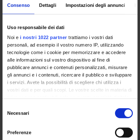
PROGETTI
Consenso
Dettagli
Impostazioni degli annunci
In
PUBBLICAZIONI
Uso responsabile dei dati
INCARICHI
Noi e
i nostri 1022 partner
trattiamo i vostri dati
personali, ad esempio il vostro numero IP, utilizzando
tecnologie come i cookie per memorizzare e accedere
alle informazioni sul vostro dispositivo al fine di
ORGANIZZAZIONE
pubblicare annunci e contenuti personalizzati, misurare
gli annunci e i contenuti, ricercare il pubblico e sviluppare
GOVERNANCE
i servizi. Avete la possibilità di scegliere chi utilizza i
vostri dati e per quali scopi. Le vostre scelte in materia di
COMMISSIONI
privacy sono applicabili solo su questa proprietà digitale
in cui avete effettuato le vostre scelte. È possibile
UFFICI E STRUTTURE DI SERVIZIO
Selezione
modificare o revocare il proprio consenso in qualsiasi
Necessari
del
momento dalla Dichiarazione sui cookie o facendo clic
SERVIZI DI SEGRETERIA STUDENTI
consenso
sull'icona di attivazione della privacy.
Preferenze
STRUTTURE DEL DIPARTIMENTO