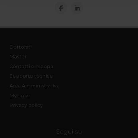
raccolto dal tuo utilizzo dei loro servizi.
Dottorati
Master
Contatti e mappa
Supporto tecnico
Area Amministrativa
MyUnivr
Privacy policy
Segui su