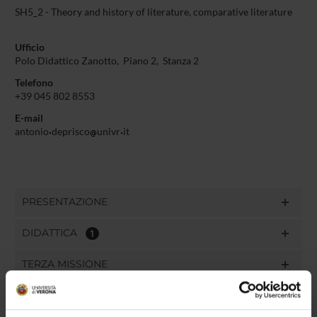
SH5_2 - Theory and history of literature, comparative literature
Ufficio
Polo Didattico Zanotto, Piano 2, Stanza 2
Telefono
+39 045 802 8553
E-mail
antonio
deprisco
univr
it
PRESENTAZIONE
DIDATTICA
1
TERZA MISSIONE
RICERCA