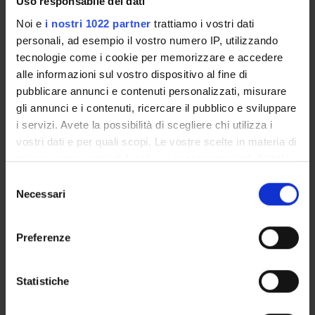
Uso responsabile dei dati
Noi e
i nostri 1022 partner
trattiamo i vostri dati
ORGANIZZAZIONE
personali, ad esempio il vostro numero IP, utilizzando
GOVERNANCE
tecnologie come i cookie per memorizzare e accedere
alle informazioni sul vostro dispositivo al fine di
COMMISSIONI
pubblicare annunci e contenuti personalizzati, misurare
gli annunci e i contenuti, ricercare il pubblico e sviluppare
UFFICI E STRUTTURE DI SERVIZIO
i servizi. Avete la possibilità di scegliere chi utilizza i
vostri dati e per quali scopi. Le vostre scelte in materia di
SERVIZI DI SEGRETERIA STUDENTI
privacy sono applicabili solo su questa proprietà digitale
in cui avete effettuato le vostre scelte. È possibile
Selezione
STRUTTURE DEL DIPARTIMENTO
modificare o revocare il proprio consenso in qualsiasi
Necessari
del
momento dalla Dichiarazione sui cookie o facendo clic
consenso
BIBLIOTECHE
sull'icona di attivazione della privacy.
Preferenze
CENTRI
Con il tuo consenso, vorremmo anche:
LABORATORI
raccogliere informazioni sulla tua posizione
Statistiche
geografica, con un'approssimazione di qualche
Contatti
metro,