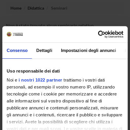
Home
Didattica
Seminari
Non è stato trovato alcun seminario relativo
all'insegnamento Storia del diritto medievale e moderno.
Consenso
Dettagli
Impostazioni degli annunci
In
OFFERTA FORMATIVA
CORSI DI STUDIO
Uso responsabile dei dati
Noi e
i nostri 1022 partner
trattiamo i vostri dati
DOTTORATI DI RICERCA E FORMAZIONE
personali, ad esempio il vostro numero IP, utilizzando
SUPERIORE
tecnologie come i cookie per memorizzare e accedere
alle informazioni sul vostro dispositivo al fine di
Contatti
pubblicare annunci e contenuti personalizzati, misurare
Persone
gli annunci e i contenuti, ricercare il pubblico e sviluppare
Luoghi
i servizi. Avete la possibilità di scegliere chi utilizza i
vostri dati e per quali scopi. Le vostre scelte in materia di