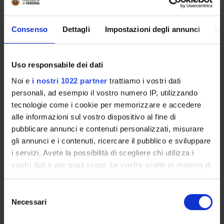
TERZA MISSIONE
RICERCA
Consenso
Dettagli
Impostazioni degli annunci
In
PROGETTI
Uso responsabile dei dati
PUBBLICAZIONI
Noi e
i nostri 1022 partner
trattiamo i vostri dati
INCARICHI
personali, ad esempio il vostro numero IP, utilizzando
tecnologie come i cookie per memorizzare e accedere
alle informazioni sul vostro dispositivo al fine di
pubblicare annunci e contenuti personalizzati, misurare
gli annunci e i contenuti, ricercare il pubblico e sviluppare
ORGANIZZAZIONE
i servizi. Avete la possibilità di scegliere chi utilizza i
vostri dati e per quali scopi. Le vostre scelte in materia di
GOVERNANCE
privacy sono applicabili solo su questa proprietà digitale
in cui avete effettuato le vostre scelte. È possibile
COMMISSIONI
Selezione
modificare o revocare il proprio consenso in qualsiasi
Necessari
del
UFFICI E STRUTTURE DI SERVIZIO
momento dalla Dichiarazione sui cookie o facendo clic
consenso