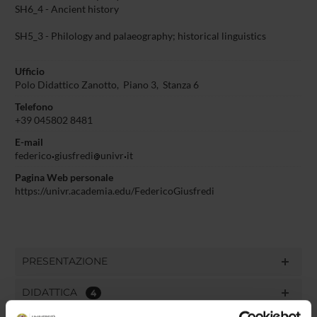
SH6_4 - Ancient history
SH5_3 - Philology and palaeography; historical linguistics
Ufficio
Polo Didattico Zanotto, Piano 3, Stanza 6
Telefono
+39 045802 8481
E-mail
federico
giusfredi
univr
it
Pagina Web personale
https://univr.academia.edu/FedericoGiusfredi
PRESENTAZIONE
DIDATTICA
4