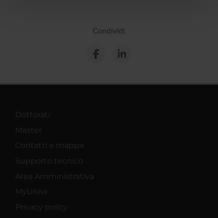
pubblicità e social media, i quali potrebbero combinarle
con altre informazioni che hai fornito loro o che hanno
Condividi
raccolto dal tuo utilizzo dei loro servizi.
Dottorati
Master
Contatti e mappa
Supporto tecnico
Area Amministrativa
MyUnivr
Privacy policy