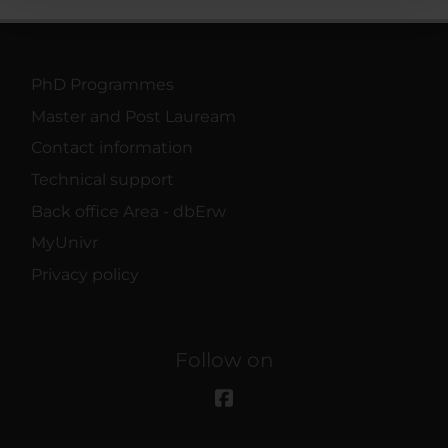
con altre informazioni che hai fornito loro o che hanno
raccolto dal tuo utilizzo dei loro servizi.
PhD Programmes
Master and Post Lauream
Contact information
Technical support
Back office Area - dbErw
MyUnivr
Privacy policy
Follow on