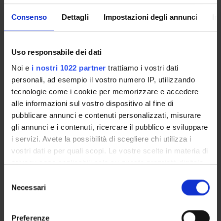
RESEARCH INTERESTS
Consenso
Dettagli
Impostazioni degli annunci
In
Uso responsabile dei dati
Noi e
i nostri 1022 partner
trattiamo i vostri dati
ACTIVITIES
personali, ad esempio il vostro numero IP, utilizzando
tecnologie come i cookie per memorizzare e accedere
RESEARCH AREAS
alle informazioni sul vostro dispositivo al fine di
RESEARCH GROUPS
pubblicare annunci e contenuti personalizzati, misurare
gli annunci e i contenuti, ricercare il pubblico e sviluppare
SECTIONS
i servizi. Avete la possibilità di scegliere chi utilizza i
vostri dati e per quali scopi. Le vostre scelte in materia di
PHD PROGRAMMES
privacy sono applicabili solo su questa proprietà digitale
in cui avete effettuato le vostre scelte. È possibile
Selezione
RESEARCH FACILITIES
modificare o revocare il proprio consenso in qualsiasi
Necessari
del
momento dalla Dichiarazione sui cookie o facendo clic
consenso
LIBRARIES
sull'icona di attivazione della privacy.
Preferenze