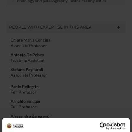
Philology and palaeography; historical linguistics
PEOPLE WITH EXPERTISE IN THIS AREA
Chiara Maria Concina
Associate Professor
Antonio De Prisco
Teaching Assistant
Stefano Pagliaroli
Associate Professor
Paolo Pellegrini
Full Professor
Arnaldo Soldani
Full Professor
Alessandra Zangrandi
Associate Professor