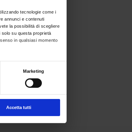
utilizzando tecnologie come i
re annunci e contenuti
vete la possibilità di scegliere
li solo su questa proprietà
consenso in qualsiasi momento
alche metro,
Marketing
e specifiche (impronte
ezione dettagli
. Puoi
Accetta tutti
l media e per analizzare il
ostri partner che si occupano
azioni che hai fornito loro o