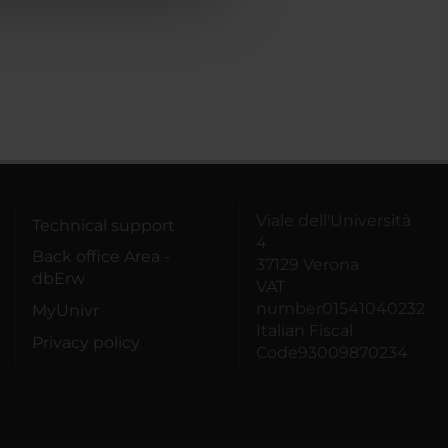
Viale dell'Università
Technical support
4
Back office Area -
37129 Verona
dbErw
VAT
number01541040232
MyUnivr
Italian Fiscal
Privacy policy
Code93009870234