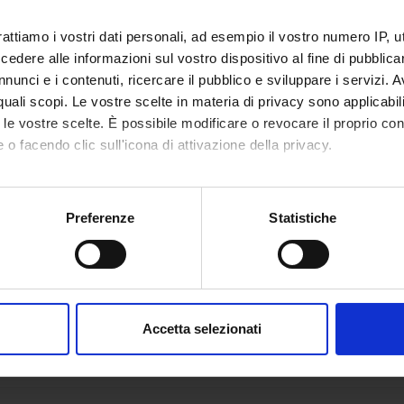
rattiamo i vostri dati personali, ad esempio il vostro numero IP, 
dere alle informazioni sul vostro dispositivo al fine di pubblica
nunci e i contenuti, ricercare il pubblico e sviluppare i servizi. A
r quali scopi. Le vostre scelte in materia di privacy sono applicabi
to le vostre scelte. È possibile modificare o revocare il proprio 
 o facendo clic sull'icona di attivazione della privacy.
mo anche:
oni sulla tua posizione geografica, con un'approssimazione di qu
Preferenze
Statistiche
spositivo, scansionandolo attivamente alla ricerca di caratteristich
aborati i tuoi dati personali e imposta le tue preferenze nella
s
consenso in qualsiasi momento dalla Dichiarazione sui cookie.
Accetta selezionati
nalizzare contenuti ed annunci, per fornire funzionalità dei socia
inoltre informazioni sul modo in cui utilizzi il nostro sito con i n
icità e social media, i quali potrebbero combinarle con altre inform