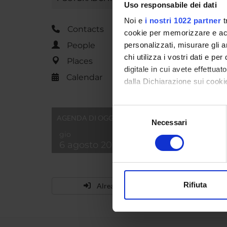
Uso responsabile dei dati
Noi e
i nostri 1022 partner
t
Contacts
cookie per memorizzare e acce
People
personalizzati, misurare gli an
chi utilizza i vostri dati e pe
Places
digitale in cui avete effettua
Calendar
dalla Dichiarazione sui cookie
Con il tuo consenso, vorrem
Selezione
AGENDA DI OGGI
raccogliere informazi
Necessari
del
Identificare il tuo di
gio
consenso
6 agosto 2026
digitali).
Approfondisci come vengono el
modificare o ritirare il tuo 
Rifiuta
Already enrolled?
Utilizziamo i cookie per perso
nostro traffico. Condividiamo 
di analisi dei dati web, pubbl