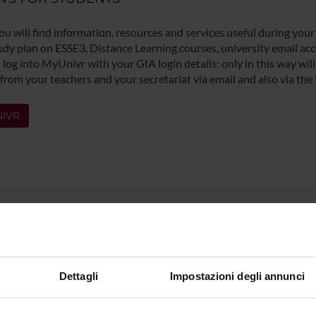
ou will find information, resources and services useful during your
udy plan on ESSE3, Distance Learning courses, university email acco
log into MyUnivr with your GIA login details: only in this way will 
 from your teachers and your secretariat via email and also via the
IVR
Dettagli
Impostazioni degli annunci