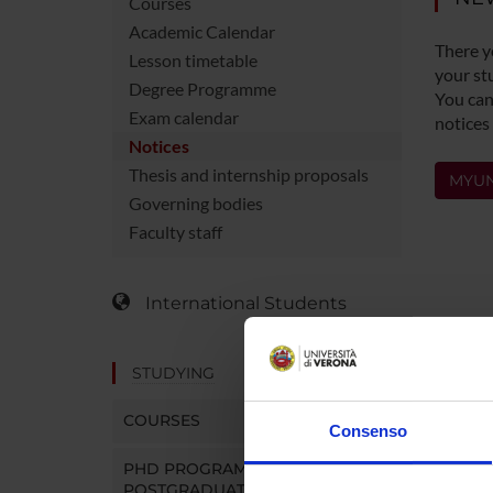
Courses
Academic Calendar
There y
Lesson timetable
your st
Degree Programme
You can 
Exam calendar
notices
Notices
Thesis and internship proposals
MYUN
Governing bodies
Faculty staff
International Students
STUDYING
COURSES
Consenso
PHD PROGRAMMES AND
POSTGRADUATE TRAINING