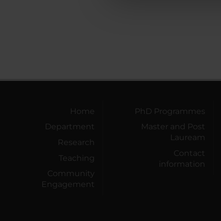
che hanno raccolto dal tuo uti
Home
PhD Programmes
Department
Master and Post
Lauream
Research
Contact
Teaching
information
Community
Engagement