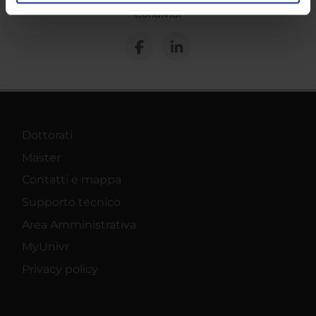
analizzare il nostro traffico. Condividiamo inoltre
Condividi
informazioni sul modo in cui utilizzi il nostro sito con i
nostri partner che si occupano di analisi dei dati web,
pubblicità e social media, i quali potrebbero combinarle
con altre informazioni che hai fornito loro o che hanno
raccolto dal tuo utilizzo dei loro servizi.
Dottorati
Master
Contatti e mappa
Supporto tecnico
Area Amministrativa
MyUnivr
Privacy policy