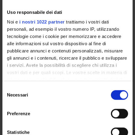
Uso responsabile dei dati
Noi e
i nostri 1022 partner
trattiamo i vostri dati
personali, ad esempio il vostro numero IP, utilizzando
tecnologie come i cookie per memorizzare e accedere
alle informazioni sul vostro dispositivo al fine di
pubblicare annunci e contenuti personalizzati, misurare
gli annunci e i contenuti, ricercare il pubblico e sviluppare
i servizi. Avete la possibilità di scegliere chi utilizza i
vostri dati e per quali scopi. Le vostre scelte in materia di
privacy sono applicabili solo su questa proprietà digitale
in cui avete effettuato le vostre scelte. È possibile
Selezione
modificare o revocare il proprio consenso in qualsiasi
Necessari
del
DETTAGLI
momento dalla Dichiarazione sui cookie o facendo clic
consenso
sull'icona di attivazione della privacy.
Preferenze
Responsabile
Con il tuo consenso, vorremmo anche:
Lucia Masotti
raccogliere informazioni sulla tua posizione
Statistiche