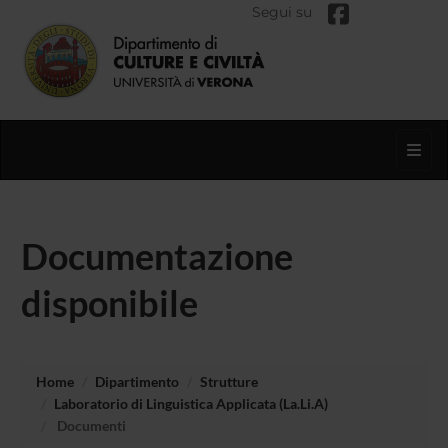
Segui su
Toggl
Documentazione
disponibile
Home
Dipartimento
Strutture
Laboratorio di Linguistica Applicata (La.Li.A)
Documenti