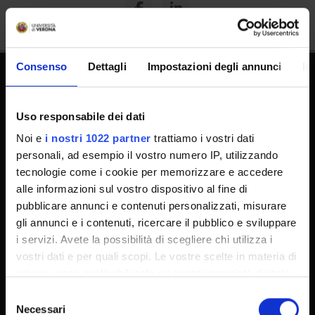
Consenso
Dettagli
Impostazioni degli annunci
In
Dottorati
Uso responsabile dei dati
Master
Noi e
i nostri 1022 partner
trattiamo i vostri dati
Contatti e mappa
personali, ad esempio il vostro numero IP, utilizzando
Supporto tecnico
tecnologie come i cookie per memorizzare e accedere
Area Amministrativa
alle informazioni sul vostro dispositivo al fine di
pubblicare annunci e contenuti personalizzati, misurare
MyUnivr
gli annunci e i contenuti, ricercare il pubblico e sviluppare
Privacy policy
i servizi. Avete la possibilità di scegliere chi utilizza i
vostri dati e per quali scopi. Le vostre scelte in materia di
privacy sono applicabili solo su questa proprietà digitale
Segui su
in cui avete effettuato le vostre scelte. È possibile
Selezione
modificare o revocare il proprio consenso in qualsiasi
Necessari
del