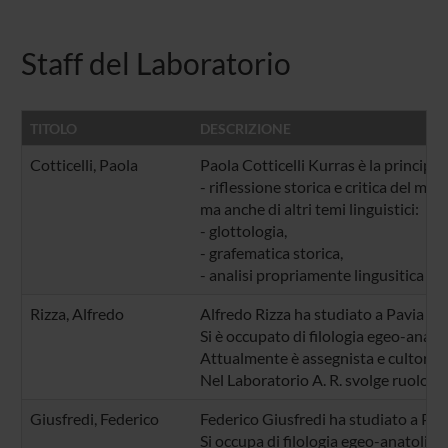
Staff del Laboratorio
TITOLO
DESCRIZIONE
Cotticelli, Paola
Paola Cotticelli Kurras
è la principal
- riflessione storica e critica del met
ma anche di altri temi linguistici:
- glottologia,
- grafematica storica,
- analisi propriamente lingusitica d
Rizza, Alfredo
Alfredo Rizza ha studiato a Pavia e 
Si è occupato di filologia egeo-anatol
Attualmente è assegnista e cultore p
Nel Laboratorio A. R. svolge ruolo at
Giusfredi, Federico
Federico Giusfredi ha studiato a Pav
Si occupa di filologia egeo-anatolica