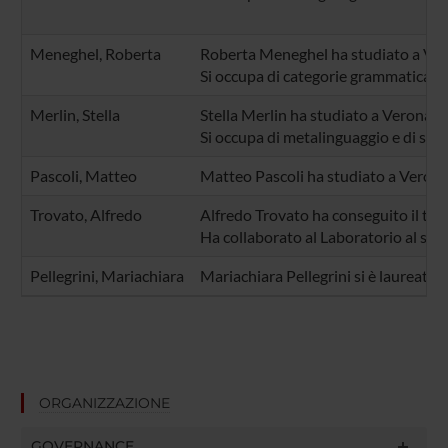
Meneghel, Roberta
Roberta Meneghel ha studiato a Vero
Si occupa di categorie grammaticali e 
Merlin, Stella
Stella Merlin ha studiato a Verona Gl
Si occupa di metalinguaggio e di stor
Pascoli, Matteo
Matteo Pascoli ha studiato a Verona
Trovato, Alfredo
Alfredo Trovato ha conseguito il titol
Ha collaborato al Laboratorio al suo 
Pellegrini, Mariachiara
Mariachiara Pellegrini si è laureata p
ORGANIZZAZIONE
GOVERNANCE