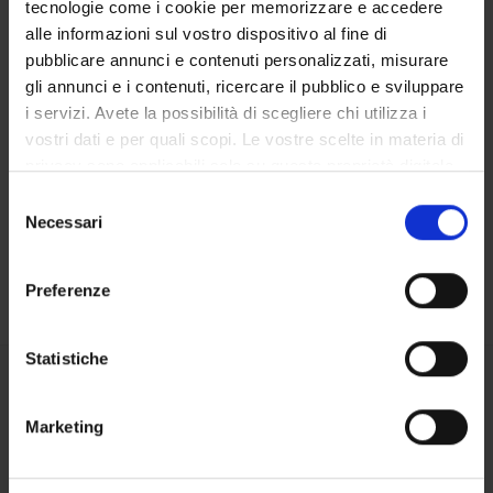
tecnologie come i cookie per memorizzare e accedere
CENTRI
alle informazioni sul vostro dispositivo al fine di
pubblicare annunci e contenuti personalizzati, misurare
LABORATORI
gli annunci e i contenuti, ricercare il pubblico e sviluppare
i servizi. Avete la possibilità di scegliere chi utilizza i
Contatti
vostri dati e per quali scopi. Le vostre scelte in materia di
Persone
privacy sono applicabili solo su questa proprietà digitale
Luoghi
in cui avete effettuato le vostre scelte. È possibile
Selezione
modificare o revocare il proprio consenso in qualsiasi
Calendario
Necessari
del
momento dalla Dichiarazione sui cookie o facendo clic
consenso
sull'icona di attivazione della privacy.
Preferenze
Con il tuo consenso, vorremmo anche:
raccogliere informazioni sulla tua posizione
Statistiche
geografica, con un'approssimazione di qualche
Condividi
metro,
Marketing
Identificare il tuo dispositivo, scansionandolo
attivamente alla ricerca di caratteristiche specifiche
(impronte digitali).