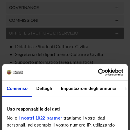
GOVERNANCE
COMMISSIONI
UFFICI E STRUTTURE DI SERVIZIO
Didattica e Studenti Culture e Civiltà
Segreteria del dipartimento Culture e Civiltà
Supporto informatico (area umanistica)
Squadre di emergenza del Dipartimento di Culture
e Civiltà
Consenso
Dettagli
Impostazioni degli annunci
In
SERVIZI DI SEGRETERIA STUDENTI
STRUTTURE DEL DIPARTIMENTO
Uso responsabile dei dati
Noi e
i nostri 1022 partner
trattiamo i vostri dati
BIBLIOTECHE
personali, ad esempio il vostro numero IP, utilizzando