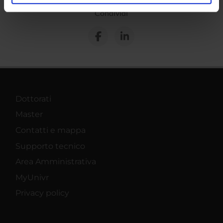
analizzare il nostro traffico. Condividiamo inoltre
Condividi
informazioni sul modo in cui utilizzi il nostro sito con i
nostri partner che si occupano di analisi dei dati web,
pubblicità e social media, i quali potrebbero combinarle
con altre informazioni che hai fornito loro o che hanno
raccolto dal tuo utilizzo dei loro servizi.
Dottorati
Master
Contatti e mappa
Supporto tecnico
Area Amministrativa
MyUnivr
Privacy policy