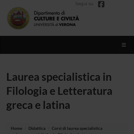
Segui su
Toggl
Laurea specialistica in
Filologia e Letteratura
greca e latina
Home
Didattica
Corsi di laurea specialistica