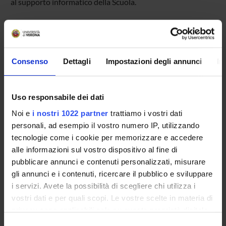
al supporto informatico della Scuola.
Leggi le risposte alle domande più frequenti - F.A.Q.
Iscrizione Esami
Consenso
Dettagli
Impostazioni degli annunci
In
Presentazione
Uso responsabile dei dati
Come iscriversi
Noi e
i nostri 1022 partner
trattiamo i vostri dati
Insegnamenti
personali, ad esempio il vostro numero IP, utilizzando
Calendario didattico
tecnologie come i cookie per memorizzare e accedere
Orario lezioni
alle informazioni sul vostro dispositivo al fine di
Piani didattici
pubblicare annunci e contenuti personalizzati, misurare
Calendario esami
gli annunci e i contenuti, ricercare il pubblico e sviluppare
Bacheca avvisi
i servizi. Avete la possibilità di scegliere chi utilizza i
Proposte tesi e stage
vostri dati e per quali scopi. Le vostre scelte in materia di
privacy sono applicabili solo su questa proprietà digitale
Organi collegiali e di governo
in cui avete effettuato le vostre scelte. È possibile
Docenti
Selezione