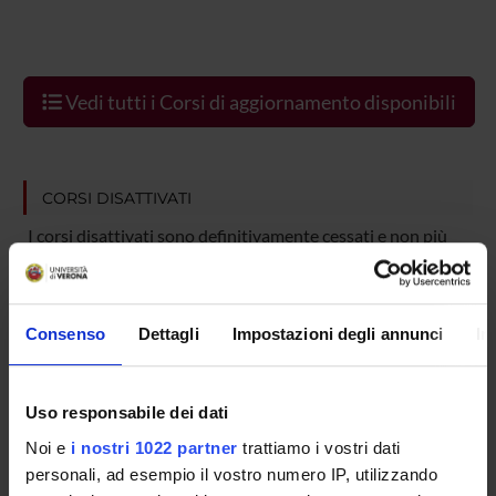
Vedi tutti i Corsi di aggiornamento disponibili
CORSI DISATTIVATI
I corsi disattivati sono definitivamente cessati e non più
inclusi nell'offerta formativa. Non è prevista alcuna
riattivazione futura, né la possibilità di iscrizione.
Consenso
Dettagli
Impostazioni degli annunci
In
CORSO DISATTIVATO
Corso di aggiornamento professionale in
Uso responsabile dei dati
Creazione di contenuti audio digitali
Noi e
i nostri 1022 partner
trattiamo i vostri dati
personali, ad esempio il vostro numero IP, utilizzando
(PODCAST) per la comunicazione