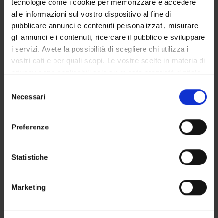
tecnologie come i cookie per memorizzare e accedere
alle informazioni sul vostro dispositivo al fine di
Sede: Verona
pubblicare annunci e contenuti personalizzati, misurare
gli annunci e i contenuti, ricercare il pubblico e sviluppare
CORSO DISATTIVATO
i servizi. Avete la possibilità di scegliere chi utilizza i
vostri dati e per quali scopi. Le vostre scelte in materia di
Corso di aggiornamento professionale in
privacy sono applicabili solo su questa proprietà digitale
Gestione degli archivi digitali
in cui avete effettuato le vostre scelte. È possibile
Selezione
modificare o revocare il proprio consenso in qualsiasi
Necessari
del
Sede: Verona
momento dalla Dichiarazione sui cookie o facendo clic
consenso
sull'icona di attivazione della privacy.
Preferenze
Con il tuo consenso, vorremmo anche:
raccogliere informazioni sulla tua posizione
Statistiche
geografica, con un'approssimazione di qualche
metro,
Marketing
Identificare il tuo dispositivo, scansionandolo
attivamente alla ricerca di caratteristiche specifiche
OFFERTA FORMATIVA
(impronte digitali).