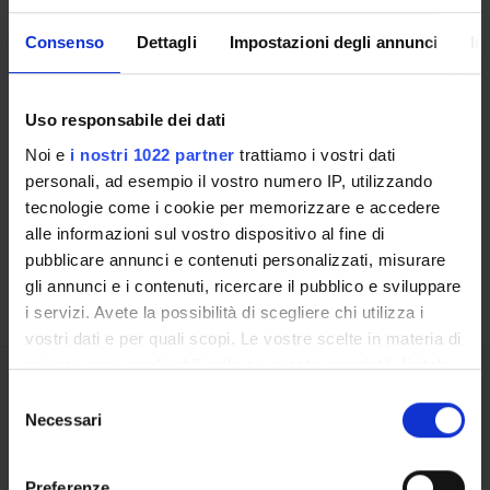
Consenso
Dettagli
Impostazioni degli annunci
In
Contacts
Uso responsabile dei dati
People
Noi e
i nostri 1022 partner
trattiamo i vostri dati
personali, ad esempio il vostro numero IP, utilizzando
Places
tecnologie come i cookie per memorizzare e accedere
Calendar
alle informazioni sul vostro dispositivo al fine di
pubblicare annunci e contenuti personalizzati, misurare
gli annunci e i contenuti, ricercare il pubblico e sviluppare
i servizi. Avete la possibilità di scegliere chi utilizza i
vostri dati e per quali scopi. Le vostre scelte in materia di
privacy sono applicabili solo su questa proprietà digitale
in cui avete effettuato le vostre scelte. È possibile
Selezione
Share
modificare o revocare il proprio consenso in qualsiasi
Necessari
del
momento dalla Dichiarazione sui cookie o facendo clic
consenso
sull'icona di attivazione della privacy.
Preferenze