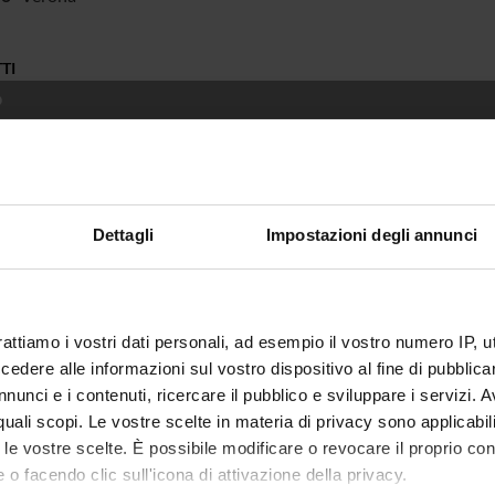
TI
O
ltà e discriminazioni sul lavoro
eone, la Resistenza veronese e il cappuccino P. Domenico Frangin
erità"
Dettagli
Impostazioni degli annunci
Adriatica dalla Baviera all'Epiro - Itinerari alla scoperta di un'ere
a e crescta di una nuova imprenditorialità
rattiamo i vostri dati personali, ad esempio il vostro numero IP, 
 FINANZIAMENTI
dere alle informazioni sul vostro dispositivo al fine di pubblica
NUMERO
nunci e i contenuti, ricercare il pubblico e sviluppare i servizi. A
1
r quali scopi. Le vostre scelte in materia di privacy sono applicabi
to le vostre scelte. È possibile modificare o revocare il proprio 
2
 o facendo clic sull'icona di attivazione della privacy.