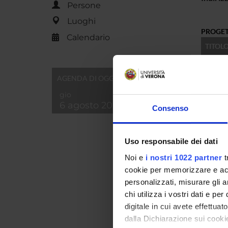
Persone
Luoghi
PROGET
Calendario
TITOL
Diffico
AGENDA DI OGGI
"Napol
gio
della v
6 agosto 2026
Consenso
La via 
europe
Uso responsabile dei dati
Noi e
i nostri 1022 partner
t
NUMERO
cookie per memorizzare e acce
ANNO
personalizzati, misurare gli an
2012
chi utilizza i vostri dati e pe
digitale in cui avete effettua
2002
dalla Dichiarazione sui cookie