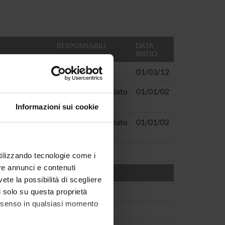
RESPONSABILI
DATA
INIZIO
Giorgio Gosetti
01/03/12
i testimone
Francesco Vecchiato
01/01/02
Informazioni sui cookie
dità comune
Francesco Vecchiato
01/01/02
utilizzando tecnologie come i
re annunci e contenuti
vete la possibilità di scegliere
li solo su questa proprietà
consenso in qualsiasi momento