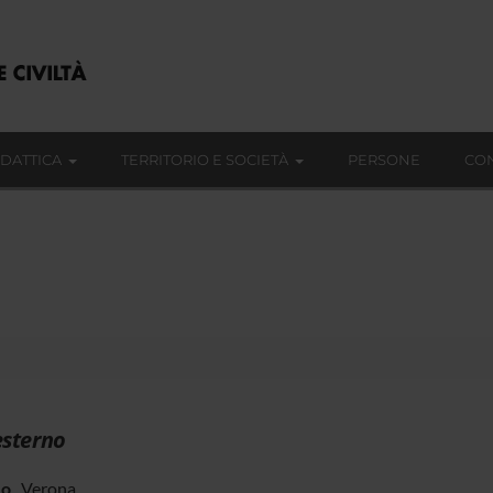
IDATTICA
TERRITORIO E SOCIETÀ
PERSONE
CON
esterno
zo
Verona