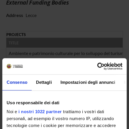
External Funding Bodies
Address
Lecce
PROJECTS
TITLE
Ambiente e patrimonio culturale per lo sviluppo del turismo so
FOUNDING NUMBERS
YEAR
NUMBER
Consenso
Dettagli
Impostazioni degli annunci
In
2002
1
Uso responsabile dei dati
Noi e
i nostri 1022 partner
trattiamo i vostri dati
Contacts
personali, ad esempio il vostro numero IP, utilizzando
People
tecnologie come i cookie per memorizzare e accedere