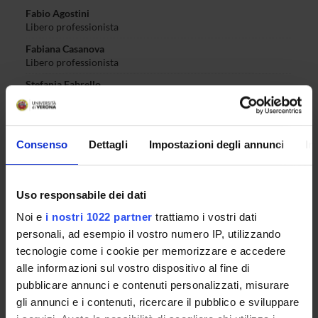
Fabio Agostini
Libero professionista
Fabiana Casanova
Libero professionista
Stefania Fabrello
Libero professionista
Giulia Gambarotto
Libero professionista
Consenso
Dettagli
Impostazioni degli annunci
In
Marinella Marani
Libero professionista
Francesca Moscardo
Uso responsabile dei dati
Libero professionista
Noi e
i nostri 1022 partner
trattiamo i vostri dati
Vittorio Rioda
personali, ad esempio il vostro numero IP, utilizzando
Libero professionista
tecnologie come i cookie per memorizzare e accedere
alle informazioni sul vostro dispositivo al fine di
Antonella Cantele
Libero professionista
pubblicare annunci e contenuti personalizzati, misurare
gli annunci e i contenuti, ricercare il pubblico e sviluppare
Silvia D'Ambrosio
Libero professionista