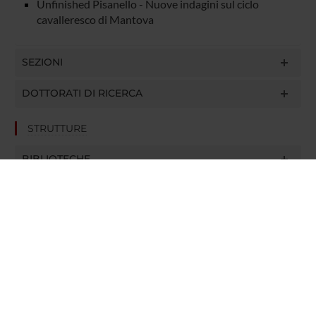
Unfinished Pisanello - Nuove indagini sul ciclo
cavalleresco di Mantova
SEZIONI
DOTTORATI DI RICERCA
STRUTTURE
BIBLIOTECHE
CENTRI DI RICERCA
LABORATORI
Contatti
Persone
Luoghi