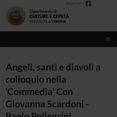
Segui su
Toggl
Angeli, santi e diavoli a
colloquio nella
‘Commedia’ Con
Giovanna Scardoni -
Paolo Pellegrini