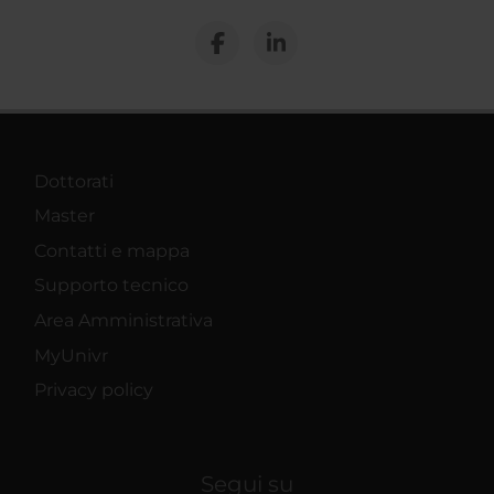
Dottorati
Master
Contatti e mappa
Supporto tecnico
Area Amministrativa
MyUnivr
Privacy policy
Segui su