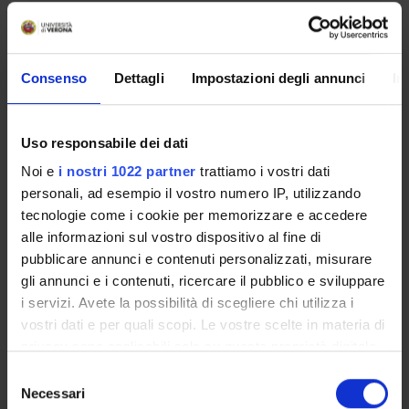
AREA MIN. 10 - Scienze dell'antichita,filologico-letterarie e
storico-artistiche
Categoria prevalente
Consenso
Dettagli
Impostazioni degli annunci
In
Organizzazione di concerti, spettacoli teatrali, rassegne
cinematografiche, eventi sportivi, mostre, esposizioni e altri
eventi di pubblica utilità aperti alla comunità:
Organizzazione di concerti, spettacoli teatrali, rassegne
Uso responsabile dei dati
cinematografiche, eventi sportivi, mostre, esposizioni e altri
Noi e
i nostri 1022 partner
trattiamo i vostri dati
eventi di pubblica utilità aperti alla comunità
personali, ad esempio il vostro numero IP, utilizzando
tecnologie come i cookie per memorizzare e accedere
alle informazioni sul vostro dispositivo al fine di
Sustainable Development Goals - SDGs
pubblicare annunci e contenuti personalizzati, misurare
gli annunci e i contenuti, ricercare il pubblico e sviluppare
Questa iniziativa contribuisce al perseguimento degli
i servizi. Avete la possibilità di scegliere chi utilizza i
Obiettivi di Sviluppo Sostenibile dell'Agenda 2030
vostri dati e per quali scopi. Le vostre scelte in materia di
dell'ONU
.
privacy sono applicabili solo su questa proprietà digitale
Maggiori informazioni su
www.univr.it/sostenibilita
in cui avete effettuato le vostre scelte. È possibile
Selezione
modificare o revocare il proprio consenso in qualsiasi
Necessari
del