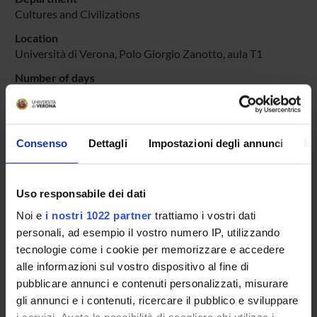
Cultures and Civilizations
Location
Università di Verona, Polo Giorgio Zanotto, aula T1
Number of days
1
Goals
Il Colloquio ha l'obiettivo di fare il punto sulla didattica
Consenso
Dettagli
Impostazioni degli annunci
In
delle discipline di area umanistica, sia rispetto a quanto è
già previsto a livello di percorsi di laurea e laurea
magistrale, sia in relazione ai percorsi 60/30 CFU.
Uso responsabile dei dati
Scientific areas involved
Noi e
i nostri 1022 partner
trattiamo i vostri dati
AREA MIN. 10 - Scienze dell'antichita,filologico-letterarie e
personali, ad esempio il vostro numero IP, utilizzando
storico-artistiche; AREA MIN. 11 - Scienze storiche,
tecnologie come i cookie per memorizzare e accedere
filosofiche, pedagogiche e psicologiche
alle informazioni sul vostro dispositivo al fine di
Prevalent Category
pubblicare annunci e contenuti personalizzati, misurare
Attività di coinvolgimento e interazione con il mondo della
gli annunci e i contenuti, ricercare il pubblico e sviluppare
scuola: Attività di coinvolgimento e interazione con il