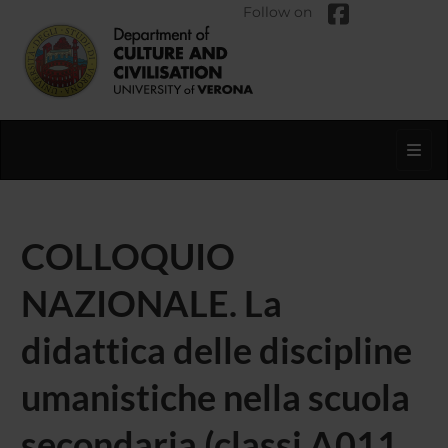
Follow on
Toggl
COLLOQUIO
NAZIONALE. La
didattica delle discipline
umanistiche nella scuola
secondaria (classi A011,