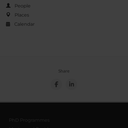
People
Places
Calendar
Share
PhD Programmes