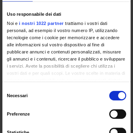
della ricerca
Uso responsabile dei dati
Noi e
i nostri 1022 partner
trattiamo i vostri dati
Sustainable Development Goals - SDGs
personali, ad esempio il vostro numero IP, utilizzando
Questa iniziativa contribuisce al perseguimento degli
tecnologie come i cookie per memorizzare e accedere
Obiettivi di Sviluppo Sostenibile dell'Agenda 2030
alle informazioni sul vostro dispositivo al fine di
dell'ONU
.
pubblicare annunci e contenuti personalizzati, misurare
Maggiori informazioni su
www.univr.it/sostenibilita
gli annunci e i contenuti, ricercare il pubblico e sviluppare
i servizi. Avete la possibilità di scegliere chi utilizza i
vostri dati e per quali scopi. Le vostre scelte in materia di
privacy sono applicabili solo su questa proprietà digitale
in cui avete effettuato le vostre scelte. È possibile
Selezione
modificare o revocare il proprio consenso in qualsiasi
Necessari
del
momento dalla Dichiarazione sui cookie o facendo clic
consenso
sull'icona di attivazione della privacy.
Preferenze
Con il tuo consenso, vorremmo anche:
raccogliere informazioni sulla tua posizione
Statistiche