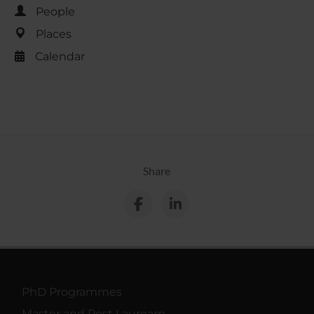
People
Places
Calendar
Share
PhD Programmes
Master and Post Lauream