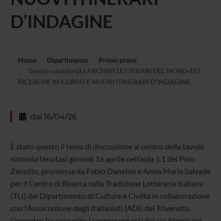
D’INDAGINE
Home
Dipartimento
Primo piano
Tavola rotonda GLI ARCHIVI LETTERARI DEL NORD-EST
RICERCHE IN CORSO E NUOVI ITINERARI D’INDAGINE
dal 16/04/26
È stato questo il tema di discussione al centro della tavola
rotonda tenutasi giovedì 16 aprile nell’aula 1.1 del Polo
Zanotto, promossa da Fabio Danelon e Anna Maria Salvadè
per il Centro di Ricerca sulla Tradizione Letteraria Italiana
(TLI) del Dipartimento di Culture e Civiltà in collaborazione
con l’Associazione degli Italianisti (ADI) del Triveneto.
L’incontro ha coinvolto i rappresentanti dei sei Atenei del