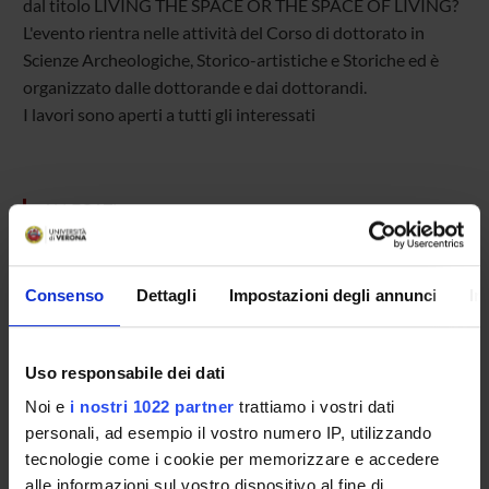
dal titolo LIVING THE SPACE OR THE SPACE OF LIVING?
L'evento rientra nelle attività del Corso di dottorato in
Scienze Archeologiche, Storico-artistiche e Storiche ed è
organizzato dalle dottorande e dai dottorandi.
I lavori sono aperti a tutti gli interessati
ALLEGATI
Programma 17-18 giugno 2026
(pdf, it, 230 KB, 11/05/26)
Consenso
Dettagli
Impostazioni degli annunci
In
Uso responsabile dei dati
Referente
Fabio Coden
Noi e
i nostri 1022 partner
trattiamo i vostri dati
personali, ad esempio il vostro numero IP, utilizzando
Dipartimento
tecnologie come i cookie per memorizzare e accedere
Culture e Civiltà
alle informazioni sul vostro dispositivo al fine di