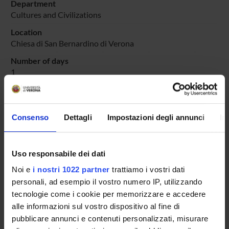
Department
Cultures and Civilizations
Location
Chiesa di San Bernardino di Verona
Number of days
1
Goals
L'evento si propone di far conoscere a un pubblico ampio
una serie di musiche di compositori francescani in un luogo
Consenso
Dettagli
Impostazioni degli annunci
In
- la chiesa di San Bernardino di Verona - ove si insediarono
alla metà del secolo XV i frati Minori Osservanti
Scientific areas involved
Uso responsabile dei dati
AREA MIN. 11 - Scienze storiche, filosofiche, pedagogiche e
Noi e
i nostri 1022 partner
trattiamo i vostri dati
psicologiche
personali, ad esempio il vostro numero IP, utilizzando
Prevalent Category
tecnologie come i cookie per memorizzare e accedere
Organizzazione di concerti, spettacoli teatrali, rassegne
alle informazioni sul vostro dispositivo al fine di
cinematografiche, eventi sportivi, mostre, esposizioni e altri
pubblicare annunci e contenuti personalizzati, misurare
eventi di pubblica utilità aperti alla comunità: