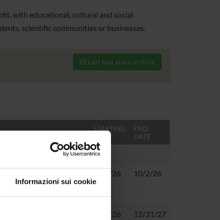
ofit, with educational, cultural and social
dents, scientific communities or businesses.
Last two years archive
STARTING
END
DATE
DATE
olo Romagnani
10/2/26
10/2/26
Informazioni sui cookie
Dalla Rosa
,
Anna
6/12/26
12/31/27