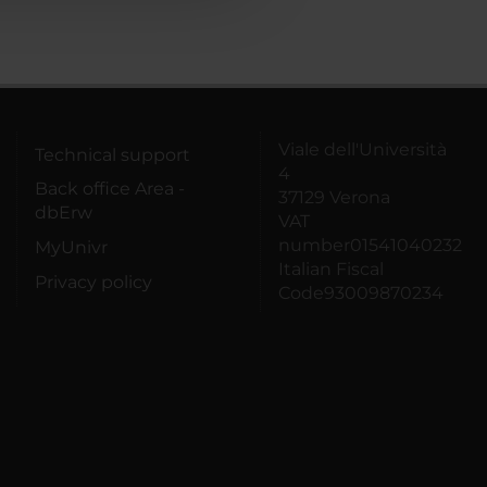
Viale dell'Università
Technical support
4
Back office Area -
37129 Verona
dbErw
VAT
number01541040232
MyUnivr
Italian Fiscal
Privacy policy
Code93009870234