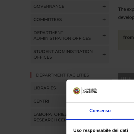
GOVERNANCE
The exp
develop
COMMITTEES
DEPARTMENT
from
ADMINISTRATION OFFICES
STUDENT ADMINISTRATION
OFFICES
DEPARTMENT FACILITIES
TITLE
LIBRARIES
Labora
CENTRI
CHE C
Consenso
NELL'
LABORATORIES AND
POLI
RESEARCH CENTRES
Secon
Uso responsabile dei dati