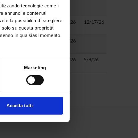
olin
,
utilizzando tecnologie come i
tilio Stella
re annunci e contenuti
vete la possibilità di scegliere
3/19/26
12/17/26
li solo su questa proprietà
consenso in qualsiasi momento
a
3/10/26
2/17/26
5/8/26
alche metro,
Marketing
e specifiche (impronte
ezione dettagli
. Puoi
Accetta tutti
l media e per analizzare il
ostri partner che si occupano
azioni che hai fornito loro o