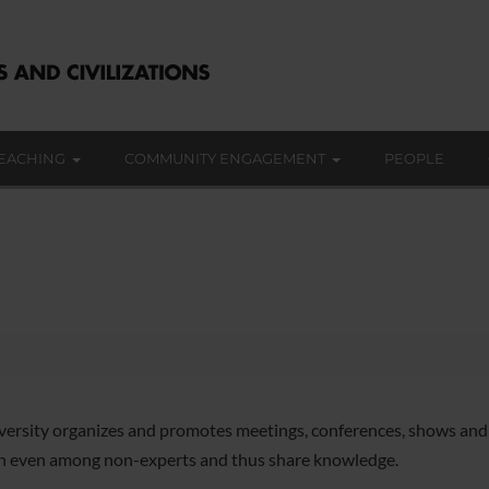
EACHING
COMMUNITY ENGAGEMENT
PEOPLE
versity organizes and promotes meetings, conferences, shows and e
h even among non-experts and thus share knowledge.