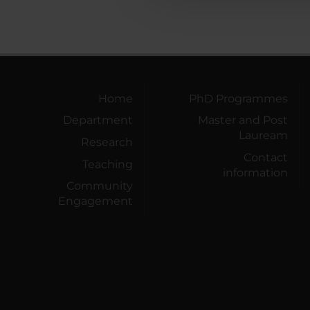
Home
PhD Programmes
Department
Master and Post
Lauream
Research
Contact
Teaching
information
Community
Engagement