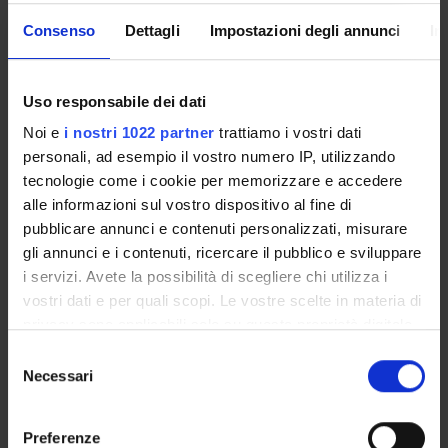
Come iscriversi
Consenso
Dettagli
Impostazioni degli annunci
In
Insegnamenti
Calendario didattico
Uso responsabile dei dati
Orario lezioni
Piani didattici
Noi e
i nostri 1022 partner
trattiamo i vostri dati
Calendario esami
personali, ad esempio il vostro numero IP, utilizzando
Bacheca avvisi
tecnologie come i cookie per memorizzare e accedere
alle informazioni sul vostro dispositivo al fine di
Proposte tesi e stage
pubblicare annunci e contenuti personalizzati, misurare
Organi collegiali e di governo
gli annunci e i contenuti, ricercare il pubblico e sviluppare
Docenti
i servizi. Avete la possibilità di scegliere chi utilizza i
vostri dati e per quali scopi. Le vostre scelte in materia di
OFFERTA FORMATIVA
privacy sono applicabili solo su questa proprietà digitale
in cui avete effettuato le vostre scelte. È possibile
Selezione
CORSI DI STUDIO
modificare o revocare il proprio consenso in qualsiasi
Necessari
del
momento dalla Dichiarazione sui cookie o facendo clic
consenso
DOTTORATI DI RICERCA E FORMAZIONE
sull'icona di attivazione della privacy.
SUPERIORE
Preferenze