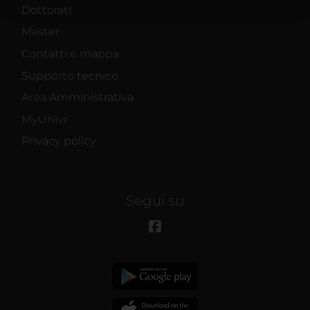
con altre informazioni che hai fornito loro o che hanno
Dottorati
raccolto dal tuo utilizzo dei loro servizi.
Master
Contatti e mappa
Supporto tecnico
Area Amministrativa
MyUnivr
Privacy policy
Segui su