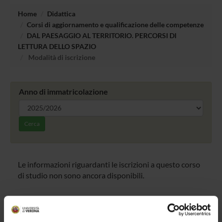
Home
Didattica
Corsi di aggiornamento e qualificazione delle competenze
DAL PAESAGGIO AL TERRITORIO. PERCORSI DI
LETTURA DELLO SPAZIO
Modalità di iscrizione
Anno di immatricolazione
Cerca
Le informazioni riguardanti le iscrizioni a questo corso
di studio non sono ancora disponibili.
Presentazione