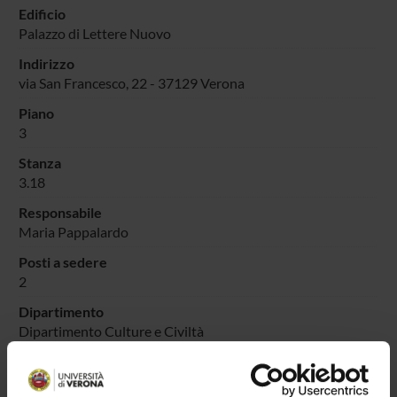
Edificio
Palazzo di Lettere Nuovo
Indirizzo
via San Francesco, 22 - 37129 Verona
Piano
3
Stanza
3.18
Responsabile
Maria Pappalardo
Posti a sedere
2
Dipartimento
Dipartimento Culture e Civiltà