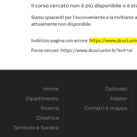
Il corso cercato non è più disponibile o è st
Siamo spiacenti per l'inconveniente e la invitiamo a
attualmente non disponibile.
Indirizzo pagina con errore:
https://www.dcuci.u
Forse cercavi:
https://www.dcuci.univr.it/?ent=oi
Home
Dottorati
Dipartimento
Master
Ricerca
Contatti e mappa
Didattica
Territorio e Società