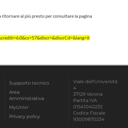
a ritornare al più presto per consultare la pagina
crediti=6.0&cs=57&discr=&discrCd=&lang=it
Viale dell'Università
Supporto tecnico
4
Area
37129 Verona
Amministrativa
Partita IVA
01541040232
MyUnivr
Codice Fiscale
Privacy policy
93009870234