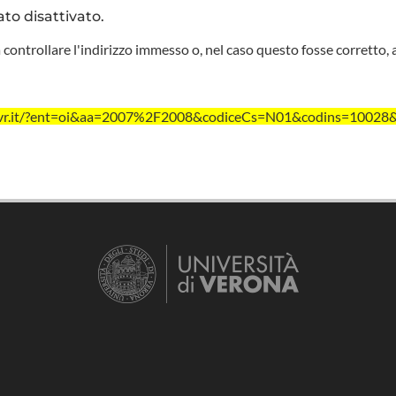
ato disattivato.
 controllare l'indirizzo immesso o, nel caso questo fosse corretto, 
nivr.it/?ent=oi&aa=2007%2F2008&codiceCs=N01&codins=10028&