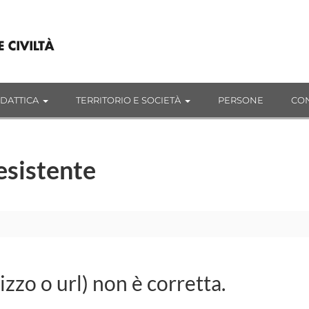
IDATTICA
TERRITORIO E SOCIETÀ
PERSONE
CON
esistente
rizzo o url) non è corretta.