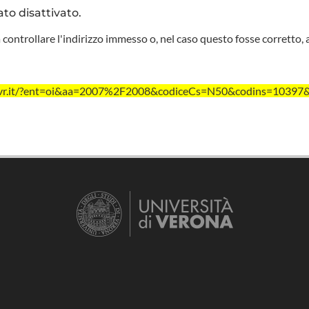
ato disattivato.
 controllare l'indirizzo immesso o, nel caso questo fosse corretto, 
nivr.it/?ent=oi&aa=2007%2F2008&codiceCs=N50&codins=10397&