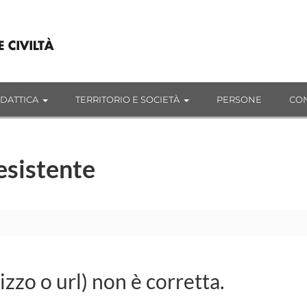
IDATTICA
TERRITORIO E SOCIETÀ
PERSONE
CON
esistente
rizzo o url) non è corretta.