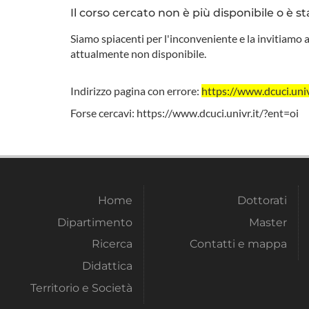
Il corso cercato non è più disponibile o è st
Siamo spiacenti per l'inconveniente e la invitiamo a
attualmente non disponibile.
Indirizzo pagina con errore:
https://www.dcuci.u
Forse cercavi:
https://www.dcuci.univr.it/?ent=oi
Home
Dottorati
Dipartimento
Master
Ricerca
Contatti e mappa
Didattica
Territorio e Società