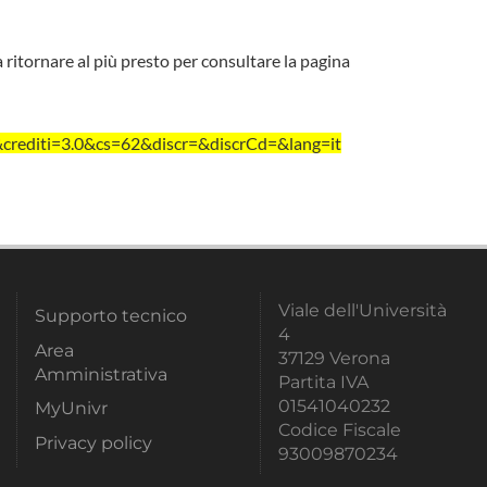
a ritornare al più presto per consultare la pagina
crediti=3.0&cs=62&discr=&discrCd=&lang=it
Viale dell'Università
Supporto tecnico
4
Area
37129 Verona
Amministrativa
Partita IVA
01541040232
MyUnivr
Codice Fiscale
Privacy policy
93009870234