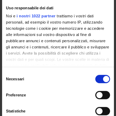
Orario lezioni
Piani didattici
Uso responsabile dei dati
Calendario esami
Noi e
i nostri 1022 partner
trattiamo i vostri dati
Bacheca avvisi
personali, ad esempio il vostro numero IP, utilizzando
Proposte tesi e stage
tecnologie come i cookie per memorizzare e accedere
Organi collegiali e di governo
alle informazioni sul vostro dispositivo al fine di
Docenti
pubblicare annunci e contenuti personalizzati, misurare
gli annunci e i contenuti, ricercare il pubblico e sviluppare
i servizi. Avete la possibilità di scegliere chi utilizza i
OFFERTA FORMATIVA
vostri dati e per quali scopi. Le vostre scelte in materia di
privacy sono applicabili solo su questa proprietà digitale
CORSI DI STUDIO
in cui avete effettuato le vostre scelte. È possibile
Selezione
modificare o revocare il proprio consenso in qualsiasi
Necessari
DOTTORATI DI RICERCA E FORMAZIONE
del
SUPERIORE
momento dalla Dichiarazione sui cookie o facendo clic
consenso
sull'icona di attivazione della privacy.
Preferenze
Contatti
Con il tuo consenso, vorremmo anche:
Persone
raccogliere informazioni sulla tua posizione
Statistiche
Luoghi