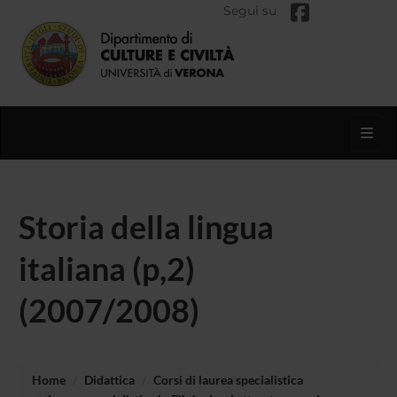
Segui su
Toggl
Storia della lingua
italiana (p,2)
(2007/2008)
Home
Didattica
Corsi di laurea specialistica