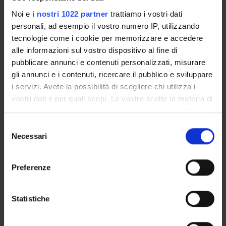
Exam calendar
Noi e
i nostri 1022 partner
trattiamo i vostri dati
Notices
personali, ad esempio il vostro numero IP, utilizzando
Thesis and internship proposals
tecnologie come i cookie per memorizzare e accedere
Governing bodies
alle informazioni sul vostro dispositivo al fine di
Faculty staff
pubblicare annunci e contenuti personalizzati, misurare
gli annunci e i contenuti, ricercare il pubblico e sviluppare
i servizi. Avete la possibilità di scegliere chi utilizza i
STUDYING
vostri dati e per quali scopi. Le vostre scelte in materia di
COURSES
privacy sono applicabili solo su questa proprietà digitale
in cui avete effettuato le vostre scelte. È possibile
Selezione
PHD PROGRAMMES AND POSTGRADUATE
modificare o revocare il proprio consenso in qualsiasi
Necessari
del
TRAINING
momento dalla Dichiarazione sui cookie o facendo clic
consenso
sull'icona di attivazione della privacy.
Contacts
Preferenze
People
Con il tuo consenso, vorremmo anche:
raccogliere informazioni sulla tua posizione
Places
Statistiche
geografica, con un'approssimazione di qualche
Calendar
metro,