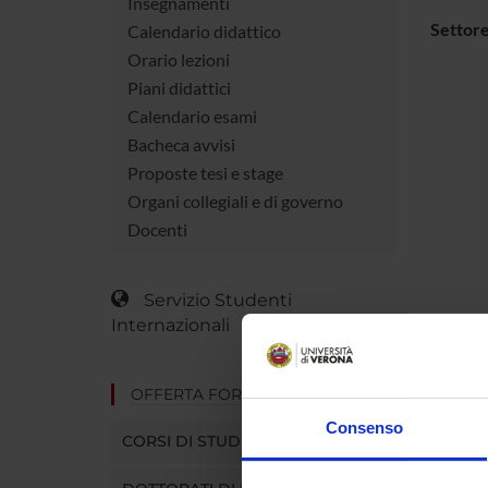
Insegnamenti
Settore
Calendario didattico
Orario lezioni
Piani didattici
Calendario esami
Bacheca avvisi
Proposte tesi e stage
Organi collegiali e di governo
Docenti
Servizio Studenti
Internazionali
OFFERTA FORMATIVA
Consenso
CORSI DI STUDIO