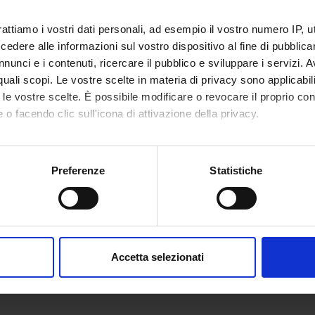
rattiamo i vostri dati personali, ad esempio il vostro numero IP, 
dere alle informazioni sul vostro dispositivo al fine di pubblica
nunci e i contenuti, ricercare il pubblico e sviluppare i servizi. A
r quali scopi. Le vostre scelte in materia di privacy sono applicabi
to le vostre scelte. È possibile modificare o revocare il proprio 
 o facendo clic sull'icona di attivazione della privacy.
mo anche:
oni sulla tua posizione geografica, con un'approssimazione di qu
Preferenze
Statistiche
spositivo, scansionandolo attivamente alla ricerca di caratteristich
aborati i tuoi dati personali e imposta le tue preferenze nella
s
consenso in qualsiasi momento dalla Dichiarazione sui cookie.
Accetta selezionati
nalizzare contenuti ed annunci, per fornire funzionalità dei socia
inoltre informazioni sul modo in cui utilizzi il nostro sito con i n
icità e social media, i quali potrebbero combinarle con altre inform