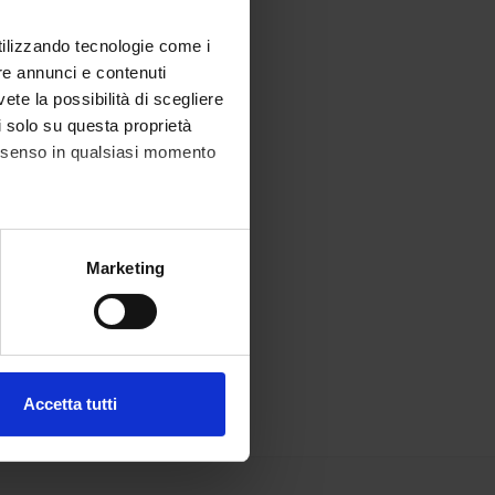
utilizzando tecnologie come i
re annunci e contenuti
vete la possibilità di scegliere
li solo su questa proprietà
consenso in qualsiasi momento
alche metro,
Marketing
e specifiche (impronte
ezione dettagli
. Puoi
Accetta tutti
l media e per analizzare il
ostri partner che si occupano
azioni che hai fornito loro o