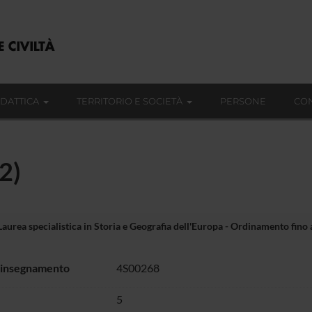
IDATTICA
TERRITORIO E SOCIETÀ
PERSONE
CON
2)
Laurea specialistica in Storia e Geografia dell'Europa - Ordinamento fino 
 insegnamento
4S00268
5