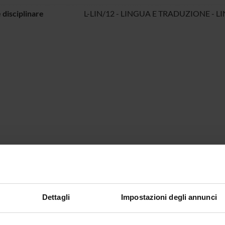
 disciplinare
L-LIN/12 - LINGUA E TRADUZIONE - L
Dettagli
Impostazioni degli annunci