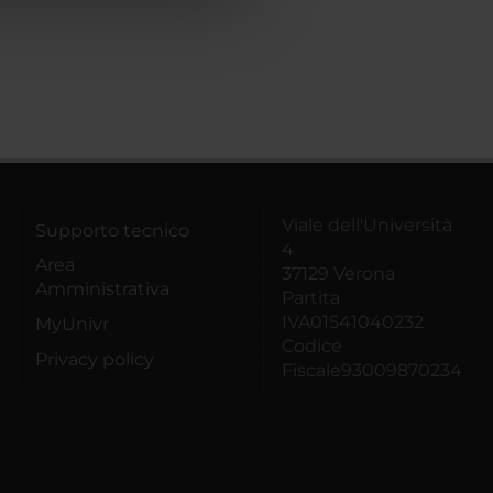
Viale dell'Università
Supporto tecnico
4
Area
37129 Verona
Amministrativa
Partita
IVA01541040232
MyUnivr
Codice
Privacy policy
Fiscale93009870234