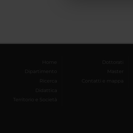
che hanno raccolto dal tuo uti
Home
Dottorati
Dipartimento
Master
Ricerca
Contatti e mappa
Didattica
Territorio e Società