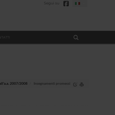
Segui su
TATTI
all'a.a. 2007/2008
Insegnamenti promessi