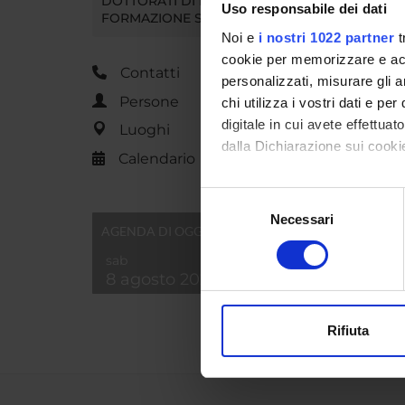
DOTTORATI DI RICERCA E
Uso responsabile dei dati
FORMAZIONE SUPERIORE
Noi e
i nostri 1022 partner
t
cookie per memorizzare e acce
Contatti
personalizzati, misurare gli an
Persone
chi utilizza i vostri dati e pe
digitale in cui avete effettua
Luoghi
dalla Dichiarazione sui cookie
Calendario
Con il tuo consenso, vorrem
Selezione
raccogliere informazi
Necessari
del
AGENDA DI OGGI
Identificare il tuo di
consenso
digitali).
sab
8 agosto 2026
Approfondisci come vengono el
modificare o ritirare il tuo 
Rifiuta
Utilizziamo i cookie per perso
nostro traffico. Condividiamo 
di analisi dei dati web, pubbl