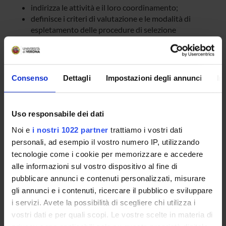
indirizza le attività e il loro coordinamento;
definisce i criteri di valutazione e le modalità di
espletamento delle procedure di selezione
dei docenti esterni ed è di norma commissione di
valutazione nelle procedura selettive riguardanti il
Corso;
definisce i criteri di valutazione e le modalità di
Consenso
Dettagli
Impostazioni degli annunci
In
espletamento della procedura di ammissione, di
eventuali verifiche intermedie e della prova finale e si
esprime in merito all’idoneità dei titoli di studio
Uso responsabile dei dati
conseguiti all’estero;
si esprime in merito al riconoscimento allo studente
Noi e
i nostri 1022 partner
trattiamo i vostri dati
di eventuali crediti;
personali, ad esempio il vostro numero IP, utilizzando
individua gli eventuali referenti per le attività di stage.
tecnologie come i cookie per memorizzare e accedere
alle informazioni sul vostro dispositivo al fine di
pubblicare annunci e contenuti personalizzati, misurare
gli annunci e i contenuti, ricercare il pubblico e sviluppare
i servizi. Avete la possibilità di scegliere chi utilizza i
vostri dati e per quali scopi. Le vostre scelte in materia di
Overview