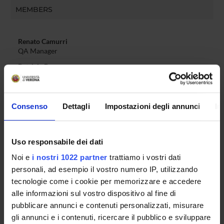
MEMBERS
Renato Camurri
QA Manager
Patrizia Basso
Member
Emanuela Gamberoni
Member
Consenso
Dettagli
Impostazioni degli annunci
In
Andrea Franzoni
PhD student representative
Uso responsabile dei dati
Angelica Gabrielli
PhD student representative
Noi e
i nostri 1022 partner
trattiamo i vostri dati
personali, ad esempio il vostro numero IP, utilizzando
tecnologie come i cookie per memorizzare e accedere
alle informazioni sul vostro dispositivo al fine di
RECORDS AND DOCUMENTS
pubblicare annunci e contenuti personalizzati, misurare
gli annunci e i contenuti, ricercare il pubblico e sviluppare