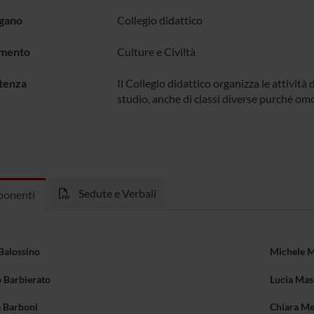
rgano
Collegio didattico
imento
Culture e Civiltà
tenza
Il Collegio didattico organizza le attività 
studio, anche di classi diverse purché omo
Sedute e Verbali
onenti
Balossino
Michele M
 Barbierato
Lucia Mas
 Barboni
Chiara Me