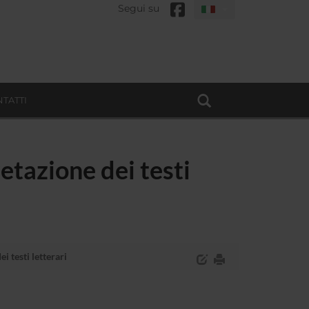
Segui su
TATTI
retazione dei testi
i testi letterari