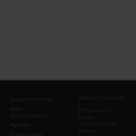
Viale dell'Università
Supporto tecnico
4
Area
37129 Verona
Amministrativa
Partita
IVA01541040232
MyUnivr
Codice
Privacy policy