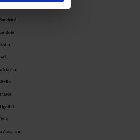
ostri partner che si occupano
o
azioni che hai fornito loro o
Sandrini
candola
ttolin
deri
o Stavru
ffella
rraroli
Ugolini
iola
a Zangrandi