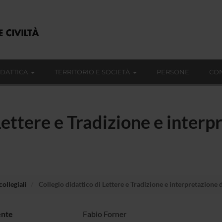
IDATTICA
TERRITORIO E SOCIETÀ
PERSONE
CON
Lettere e Tradizione e interp
ollegiali
Collegio didattico di Lettere e Tradizione e interpretazione de
ente
Fabio Forner