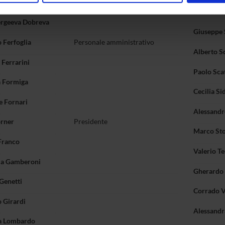
 Paolis
inoltre informazioni sul modo in cui utilizzi il nostro sito con i n
Irene Salv
icità e social media, i quali potrebbero combinarle con altre inform
ergeeva Dobreva
Giuseppe 
lizzo dei loro servizi.
 Ferfoglia
Personale amministrativo
Alberto S
Ferrarini
Paolo Sca
a Formiga
Cecilia Si
e Fornari
Alessandr
orner
Presidente
Marco Sto
Franco
Valerio Te
a Gamberoni
Gherardo 
Genetti
Corrado V
 Girardi
Alessandr
a Lombardo