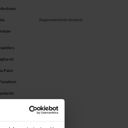
Morbiato
las
Rappresentante studenti
Natale
haelders
gliaroli
a Paini
Panattoni
ppalardo
squalicchio
egrini
entin