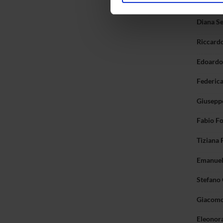
Paolo De
nostro traffico. Condividiamo 
di analisi dei dati web, pubbl
Diana S
che hanno raccolto dal tuo uti
Riccardo
Edoardo 
Federic
Giusepp
Fabio F
Tiziana 
Emanuel
Stefano 
Giacomo
Eleonor