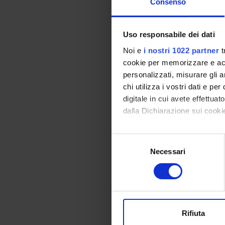
Consenso
Luigia Bu
Evita Ca
Uso responsabile dei dati
Anna Mar
Noi e
i nostri 1022 partner
t
cookie per memorizzare e acce
Renato 
personalizzati, misurare gli an
chi utilizza i vostri dati e pe
Luca Cia
digitale in cui avete effettua
Francesc
dalla Dichiarazione sui cookie
Chiara 
Con il tuo consenso, vorrem
Selezione
Paola Cot
raccogliere informazi
Necessari
del
Identificare il tuo di
consenso
Rosarita
digitali).
Approfondisci come vengono el
Enrico D
modificare o ritirare il tuo 
Fabio D
Rifiuta
Utilizziamo i cookie per perso