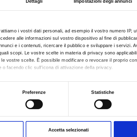
Dettagli
Impostazioni degli annunci
ffatti
Simonetta
labrese
Ilaria Pos
ia Caloini
Personale amministrativo
rattiamo i vostri dati personali, ad esempio il vostro numero IP, 
Renata Ra
dere alle informazioni sul vostro dispositivo al fine di pubblica
Camurri
nunci e i contenuti, ricercare il pubblico e sviluppare i servizi. A
Simone R
r quali scopi. Le vostre scelte in materia di privacy sono applicabi
ncio
Federico 
to le vostre scelte. È possibile modificare o revocare il proprio 
o Coccioli
Rappresentante studenti
 o facendo clic sull'icona di attivazione della privacy.
Alfredo R
Maria Concina
mo anche:
Eleonora 
ticelli
oni sulla tua posizione geografica, con un'approssimazione di qu
Preferenze
Statistiche
Alessia R
spositivo, scansionandolo attivamente alla ricerca di caratteristich
 Cuccoli
Gian Pao
aborati i tuoi dati personali e imposta le tue preferenze nella
s
al Pozzolo
Mariaclar
consenso in qualsiasi momento dalla Dichiarazione sui cookie.
anelon
Accetta selezionati
Anna Mari
nalizzare contenuti ed annunci, per fornire funzionalità dei socia