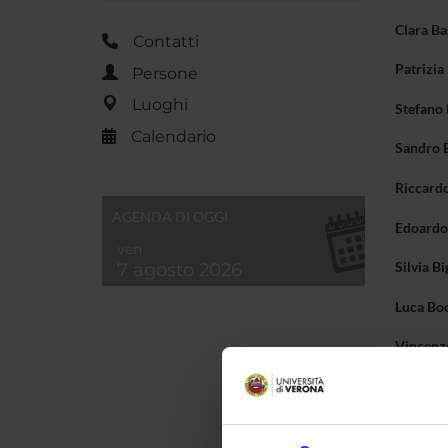
Clara Ba
Contatti
Patrizia
Persone
Luoghi
Stefano
Calendario
Sandro B
Riccardo
AGENDA DI OGGI
Edoardo
ven
7 agosto 2026
Silvia Bi
Luca Bo
Vincenz
Andrea 
Simona 