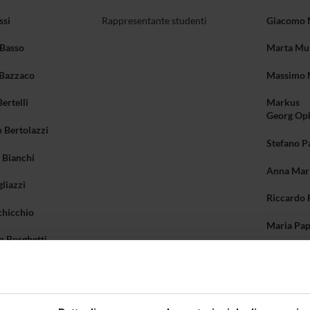
ssi
Rappresentante studenti
Giacomo 
 Basso
Marta Mu
 Bazzaco
Massimo 
ertelli
Markus
Georg Op
 Bertolazzi
Stefano Pa
 Bianchi
Anna Mari
gliazzi
Riccardo 
chicchio
Maria Pa
o Borghetti
Nicola Pa
Brugnoli
Paolo Pell
Brunetti
Sofia Piac