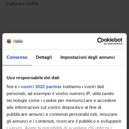
Culture e Civiltà
COMPONENTI
Ivan Russo
Consenso
Dettagli
Impostazioni degli annunci
In
Francesca Simeoni
Giancarlo Volpato
Uso responsabile dei dati
Noi e
i nostri 1022 partner
trattiamo i vostri dati
personali, ad esempio il vostro numero IP, utilizzando
SEDUTE E VERBALI
tecnologie come i cookie per memorizzare e accedere
alle informazioni sul vostro dispositivo al fine di
pubblicare annunci e contenuti personalizzati, misurare
gli annunci e i contenuti, ricercare il pubblico e sviluppare
i servizi. Avete la possibilità di scegliere chi utilizza i