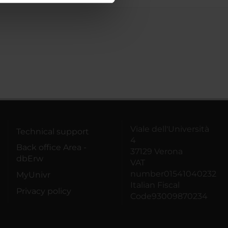
azioni che hai fornito loro o
Viale dell'Università
Technical support
4
Back office Area -
37129 Verona
dbErw
VAT
number01541040232
MyUnivr
Italian Fiscal
Privacy policy
Code93009870234