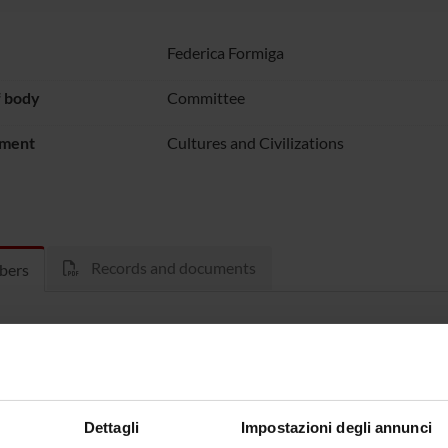
Federica Formiga
f body
Committee
ment
Cultures and Civilizations
Records and documents
bers
olo Romagnani
Giancarlo
so
Dettagli
Impostazioni degli annunci