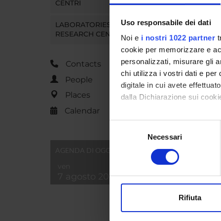
CENTRI
Uso responsabile dei dati
LABORATORIES AND
RESEARCH CENTRES
Noi e
i nostri 1022 partner
t
cookie per memorizzare e acce
personalizzati, misurare gli an
Contacts
chi utilizza i vostri dati e pe
People
digitale in cui avete effettua
Places
dalla Dichiarazione sui cookie
Calendar
Con il tuo consenso, vorrem
Selezione
raccogliere informazi
Necessari
del
Identificare il tuo di
consenso
AGENDA DI OGGI
digitali).
ven
Approfondisci come vengono el
7 agosto 2026
modificare o ritirare il tuo 
Rifiuta
Utilizziamo i cookie per perso
nostro traffico. Condividiamo 