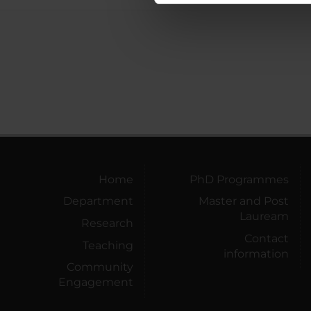
di analisi dei dati web, pubbl
che hanno raccolto dal tuo uti
Home
PhD Programmes
Department
Master and Post
Lauream
Research
Contact
Teaching
information
Community
Engagement