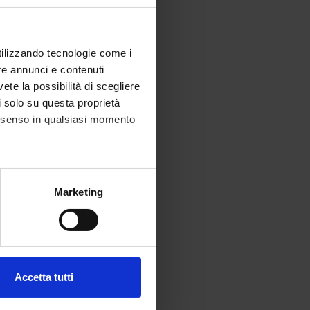
utilizzando tecnologie come i
re annunci e contenuti
vete la possibilità di scegliere
li solo su questa proprietà
consenso in qualsiasi momento
alche metro,
Marketing
e specifiche (impronte
ezione dettagli
. Puoi
Accetta tutti
l media e per analizzare il
ostri partner che si occupano