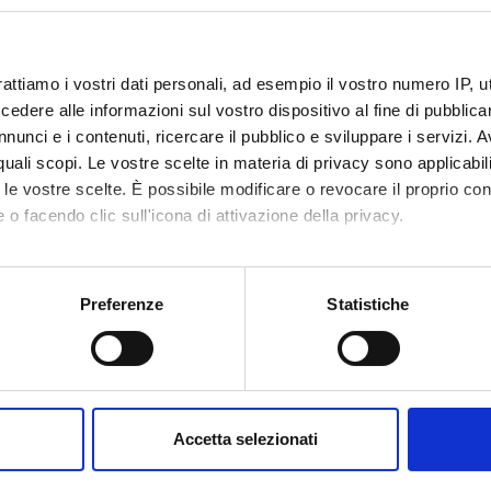
rattiamo i vostri dati personali, ad esempio il vostro numero IP, 
dere alle informazioni sul vostro dispositivo al fine di pubblica
nunci e i contenuti, ricercare il pubblico e sviluppare i servizi. A
r quali scopi. Le vostre scelte in materia di privacy sono applicabi
to le vostre scelte. È possibile modificare o revocare il proprio 
 o facendo clic sull'icona di attivazione della privacy.
mo anche:
oni sulla tua posizione geografica, con un'approssimazione di qu
Preferenze
Statistiche
spositivo, scansionandolo attivamente alla ricerca di caratteristich
aborati i tuoi dati personali e imposta le tue preferenze nella
s
consenso in qualsiasi momento dalla Dichiarazione sui cookie.
Accetta selezionati
nalizzare contenuti ed annunci, per fornire funzionalità dei socia
inoltre informazioni sul modo in cui utilizzi il nostro sito con i n