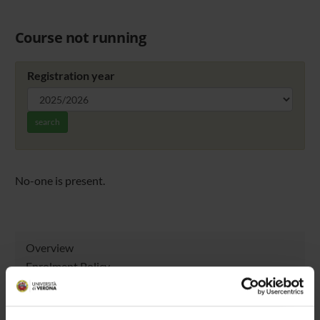
Course not running
Registration year
search
No-one is present.
Overview
Enrolment Policy
Courses
Academic Calendar