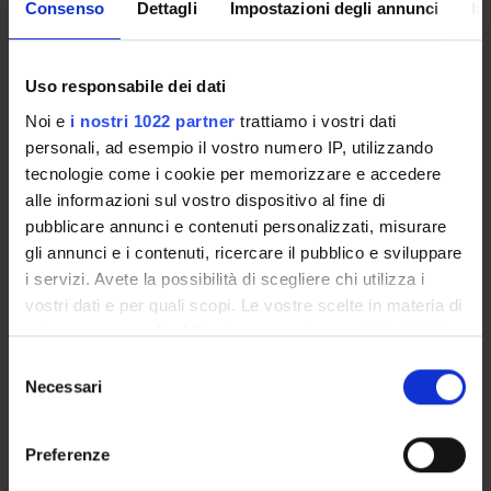
Lesson timetable
Consenso
Dettagli
Impostazioni degli annunci
In
Degree Programme
Exam calendar
Uso responsabile dei dati
Notices
Thesis and internship proposals
Noi e
i nostri 1022 partner
trattiamo i vostri dati
Governing bodies
personali, ad esempio il vostro numero IP, utilizzando
Faculty staff
tecnologie come i cookie per memorizzare e accedere
alle informazioni sul vostro dispositivo al fine di
Scholarships and Grants
pubblicare annunci e contenuti personalizzati, misurare
Housing service
gli annunci e i contenuti, ricercare il pubblico e sviluppare
Documents
i servizi. Avete la possibilità di scegliere chi utilizza i
vostri dati e per quali scopi. Le vostre scelte in materia di
STUDYING
privacy sono applicabili solo su questa proprietà digitale
in cui avete effettuato le vostre scelte. È possibile
Selezione
COURSES
modificare o revocare il proprio consenso in qualsiasi
Necessari
del
momento dalla Dichiarazione sui cookie o facendo clic
consenso
PHD PROGRAMMES AND POSTGRADUATE
sull'icona di attivazione della privacy.
TRAINING
Preferenze
Con il tuo consenso, vorremmo anche: