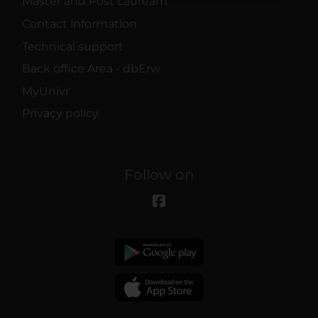
Master and Post Lauream
raccolto dal tuo utilizzo dei loro servizi.
Contact information
Technical support
Back office Area - dbErw
MyUnivr
Privacy policy
Follow on