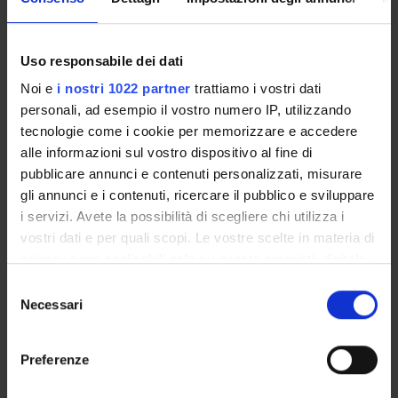
Courses
Academic Calendar
Lesson timetable
Uso responsabile dei dati
Degree Programme
Noi e
i nostri 1022 partner
trattiamo i vostri dati
Exam calendar
personali, ad esempio il vostro numero IP, utilizzando
Notices
tecnologie come i cookie per memorizzare e accedere
Thesis and internship proposals
alle informazioni sul vostro dispositivo al fine di
Governing bodies
pubblicare annunci e contenuti personalizzati, misurare
Faculty staff
gli annunci e i contenuti, ricercare il pubblico e sviluppare
i servizi. Avete la possibilità di scegliere chi utilizza i
vostri dati e per quali scopi. Le vostre scelte in materia di
STUDYING
privacy sono applicabili solo su questa proprietà digitale
in cui avete effettuato le vostre scelte. È possibile
COURSES
Selezione
modificare o revocare il proprio consenso in qualsiasi
Necessari
del
momento dalla Dichiarazione sui cookie o facendo clic
PHD PROGRAMMES AND POSTGRADUATE
consenso
TRAINING
sull'icona di attivazione della privacy.
Preferenze
Contacts
Con il tuo consenso, vorremmo anche: